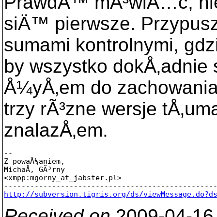
PrawdÄ™ mÃ³wiÄ…c, ni
siÄ™ pierwsze. Przypusz
sumami kontrolnymi, gdzi
by wszystko dokÅ‚adni
Å¼yÅ‚em do zachowania 
trzy rÃ³zne wersje tÅ‚um
znalazÅ‚em.
-- 

Z powaÅ¼aniem,

MichaÅ‚ GÃ³rny

<xmpp:mgorny_at_jabster.
pl>

http://subversion.tigris.org/ds/viewMessage.do?d
Received on
2009-04-16