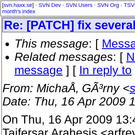
[
svn.haxx.se
] ·
SVN Dev
·
SVN Users
·
SVN Org
·
TSV
month's index
Re: [PATCH] fix several
This message
: [
Messa
Related messages
:
[
N
message
] [
In reply to
From
: MichaÅ‚ GÃ³rny <
s
Date
: Thu, 16 Apr 2009 
On Thu, 16 Apr 2009 13:
Taifersar Arahesis <arfre