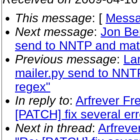
This message
: [
Messa
Next message
:
Jon Be
send to NNTP and mat
Previous message
:
La
mailer.py send to NN
regex"
In reply to
:
Arfrever Fr
[PATCH] fix several err
Next in thread
:
Arfreve