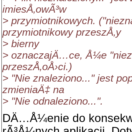
imiesÅ‚owÃ³w
> przymiotnikowych. ("niezn
przymiotnikowy przeszÅ‚y
> bierny
> oznaczajÄ…ce, Å¼e "niez
przeszÅ‚oÅ›ci.)
> "Nie znaleziono..." jest p
zmieniaÄ‡ na
> "Nie odnaleziono...".
DÄ…Å¼enie do konsekwe
rÃ³Å¼nych aplikacji. D