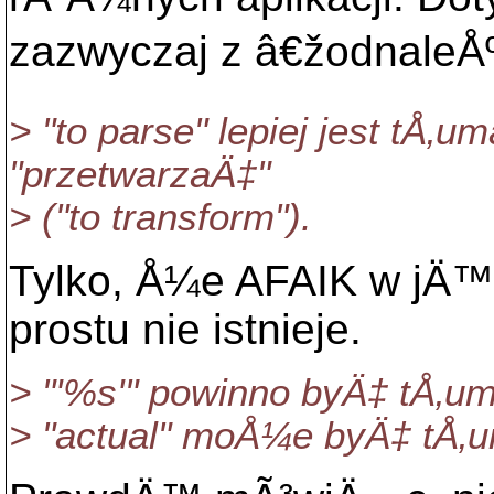
zazwyczaj z â€žodnaleÅº
> "to parse" lepiej jest tÅ
"przetwarzaÄ‡"
> ("to transform").
Tylko, Å¼e AFAIK w jÄ™z
prostu nie istnieje.
> "'%s'" powinno byÄ‡ tÅ‚uma
> "actual" moÅ¼e byÄ‡ tÅ‚u