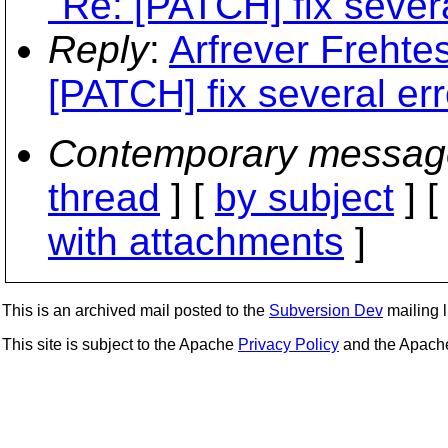
"Re: [PATCH] fix severa
Reply
:
Arfrever Frehtes
[PATCH] fix several err
Contemporary messag
thread
] [
by subject
] 
with attachments
]
This is an archived mail posted to the
Subversion Dev
mailing li
This site is subject to the Apache
Privacy Policy
and the Apac