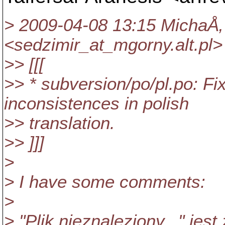
> 2009-04-08 13:15 MichaÅ‚
<sedzimir_at_mgorny.
alt.pl
>> [[[
>> * subversion/po/pl.po: Fi
inconsistences in polish
>> translation.
>> ]]]
>
> I have some comments:
>
> "Plik nieznaleziony..." j