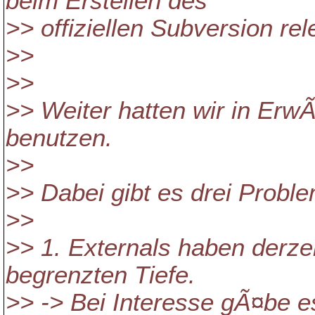
beim Erstellen des
>> offiziellen Subversion rel
>>
>>
>> Weiter hatten wir in Erw
benutzen.
>>
>> Dabei gibt es drei Probl
>>
>> 1. Externals haben derzei
begrenzten Tiefe.
>> -> Bei Interesse gÃ¤be e