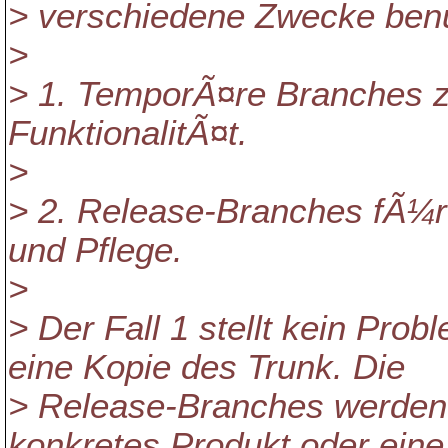
> verschiedene Zwecke benu
>
> 1. TemporÃ¤re Branches z
FunktionalitÃ¤t.
>
> 2. Release-Branches fÃ¼r 
und Pflege.
>
> Der Fall 1 stellt kein Prob
eine Kopie des Trunk. Die
> Release-Branches werden 
konkretes Produkt oder eine 