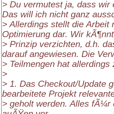
> Du vermutest ja, dass wir 
Das will ich nicht ganz auss
> Allerdings stellt die Arbei
Optimierung dar. Wir kÃ¶nnt
> Prinzip verzichten, d.h. 
darauf angewiesen. Die Ve
> Teilmengen hat allerdings 
>
> 1. Das Checkout/Update ge
bearbeitete Projekt relevant
> geholt werden. Alles fÃ¼r d
auÃŸen vor.