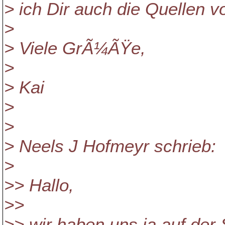
> ich Dir auch die Quellen
>
> Viele GrÃ¼ÃŸe,
>
> Kai
>
>
> Neels J Hofmeyr schrieb:
>
>> Hallo,
>>
>> wir haben uns ja auf der