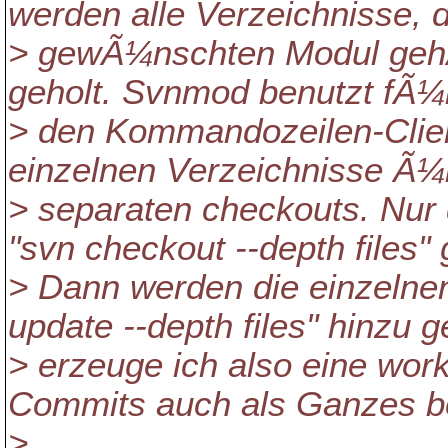
werden alle Verzeichnisse, 
> gewÃ¼nschten Modul gehÃ¶
geholt. Svnmod benutzt fÃ¼r
> den Kommandozeilen-Client
einzelnen Verzeichnisse Ã¼b
> separaten checkouts. Nur 
"svn checkout --depth files" 
> Dann werden die einzelnen
update --depth files" hinzu 
> erzeuge ich also eine wor
Commits auch als Ganzes be
>