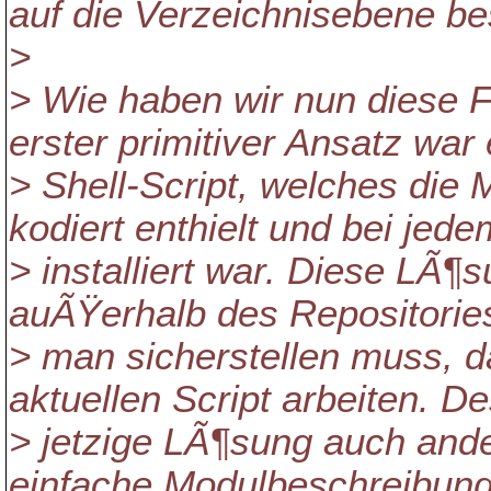
auf die Verzeichnisebene b
>
> Wie haben wir nun diese F
erster primitiver Ansatz war
> Shell-Script, welches die
kodiert enthielt und bei jed
> installiert war. Diese LÃ¶s
auÃŸerhalb des Repositories
> man sicherstellen muss, d
aktuellen Script arbeiten. D
> jetzige LÃ¶sung auch ande
einfache Modulbeschreibun