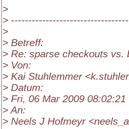
>
> ----------------------------------
>
> Betreff:
> Re: sparse checkouts vs.
> Von:
> Kai Stuhlemmer <k.stuhle
> Datum:
> Fri, 06 Mar 2009 08:02:21
> An:
> Neels J Hofmeyr <neels_a