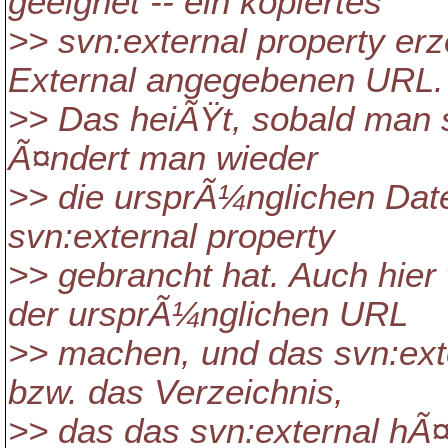
geeignet -- ein kopiertes
>> svn:external property erz
External angegebenen URL.
>> Das heiÃŸt, sobald man s
Ã¤ndert man wieder
>> die ursprÃ¼nglichen Date
svn:external property
>> gebrancht hat. Auch hie
der ursprÃ¼nglichen URL
>> machen, und das svn:ext
bzw. das Verzeichnis,
>> das das svn:external hÃ¤