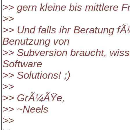
>> gern kleine bis mittlere 
>>
>> Und falls ihr Beratung fÃ
Benutzung von
>> Subversion braucht, wisst 
Software
>> Solutions! ;)
>>
>> GrÃ¼ÃŸe,
>> ~Neels
>>