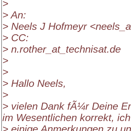
>
> An:
> Neels J Hofmeyr <neels_a
> CC:
> n.rother_at_technisat.
de
>
>
> Hallo Neels,
>
> vielen Dank fÃ¼r Deine E
im Wesentlichen korrekt, ic
> einige Anmerkungen zu un