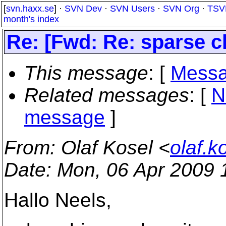
[
svn.haxx.se
] ·
SVN Dev
·
SVN Users
·
SVN Org
·
TSV
month's index
Re: [Fwd: Re: sparse c
This message
: [
Messa
Related messages
:
[
N
message
]
From
: Olaf Kosel <
olaf.k
Date
: Mon, 06 Apr 2009
Hallo Neels,