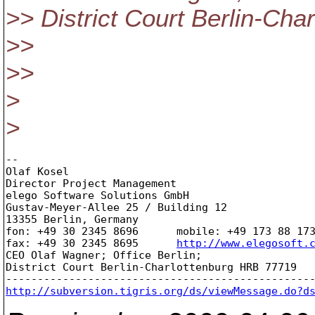
>> District Court Berlin-Ch
>>
>>
>
>
-- 

Olaf Kosel

Director Project Management

elego Software Solutions GmbH

Gustav-Meyer-Allee 25 / Building 12

13355 Berlin, Germany

fon: +49 30 2345 8696      mobile: +49 173 88 173
fax: +49 30 2345 8695      
http://www.elegosoft.
CEO Olaf Wagner; Office Berlin;

District Court Berlin-Charlottenburg HRB 77719

http://subversion.tigris.org/ds/viewMessage.do?d