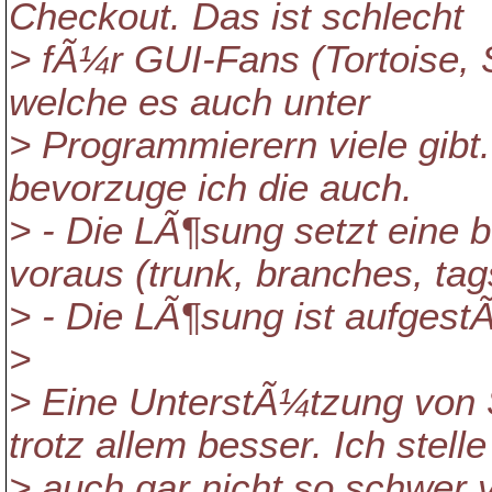
Checkout. Das ist schlecht
> fÃ¼r GUI-Fans (Tortoise, 
welche es auch unter
> Programmierern viele gib
bevorzuge ich die auch.
> - Die LÃ¶sung setzt eine 
voraus (trunk, branches, tag
> - Die LÃ¶sung ist aufgest
>
> Eine UnterstÃ¼tzung von 
trotz allem besser. Ich stelle
> auch gar nicht so schwer 