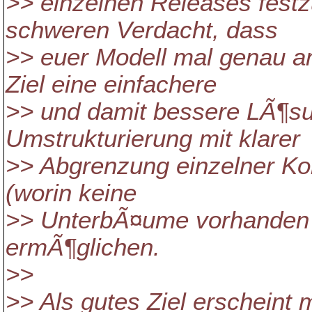
>> einzelnen Releases festz
schweren Verdacht, dass
>> euer Modell mal genau an
Ziel eine einfachere
>> und damit bessere LÃ¶sun
Umstrukturierung mit klarer
>> Abgrenzung einzelner Ko
(worin keine
>> UnterbÃ¤ume vorhanden s
ermÃ¶glichen.
>>
>> Als gutes Ziel erscheint mi