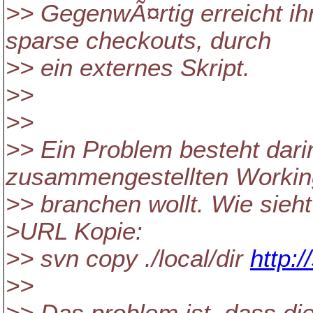
>> GegenwÃ¤rtig erreicht ihr
sparse checkouts, durch
>> ein externes Skript.
>>
>>
>> Ein Problem besteht darin
zusammengestellten Workin
>> branchen wollt. Wie sieh
>URL Kopie:
>> svn copy ./local/dir
http:/
>>