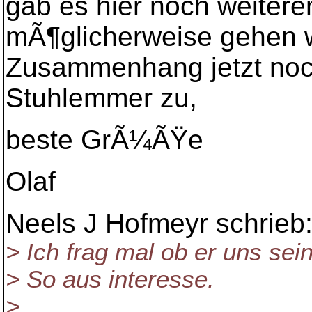
gab es hier noch weiteren
mÃ¶glicherweise gehen w
Zusammenhang jetzt noc
Stuhlemmer zu,
beste GrÃ¼ÃŸe
Olaf
Neels J Hofmeyr schrieb
> Ich frag mal ob er uns sein
> So aus interesse.
>