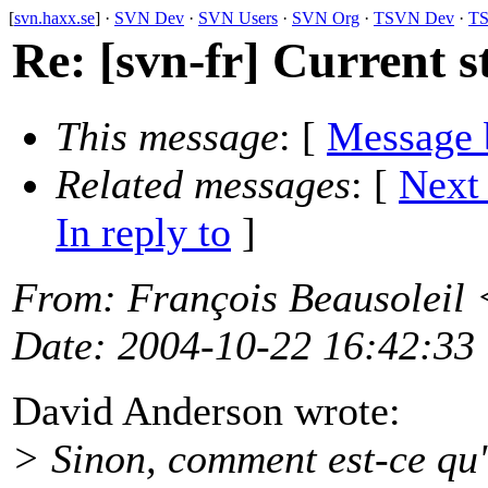
[
svn.haxx.se
] ·
SVN Dev
·
SVN Users
·
SVN Org
·
TSVN Dev
·
TS
Re: [svn-fr] Current s
This message
: [
Message 
Related messages
:
[
Next
In reply to
]
From
: François Beausoleil 
Date
: 2004-10-22 16:42:33
David Anderson wrote:
> Sinon, comment est-ce qu'