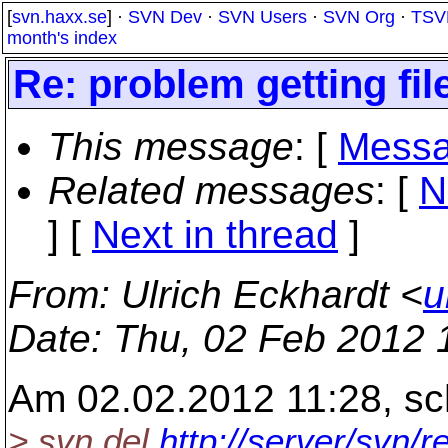
[
svn.haxx.se
] ·
SVN Dev
·
SVN Users
·
SVN Org
·
TSV
month's index
Re: problem getting fil
This message
: [
Messa
Related messages
:
[
N
]
[
Next in thread
]
From
: Ulrich Eckhardt <
u
Date
: Thu, 02 Feb 2012 
Am 02.02.2012 11:28, sc
> svn del
http://server/svn/re