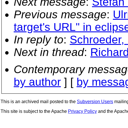
Next message
:
Stefan 
Previous message
:
Ulr
target's URL" in eclips
In reply to
:
Schroeder, 
Next in thread
:
Richard
Contemporary messag
by author
] [
by messag
This is an archived mail posted to the
Subversion Users
mailing 
This site is subject to the Apache
Privacy Policy
and the Apac