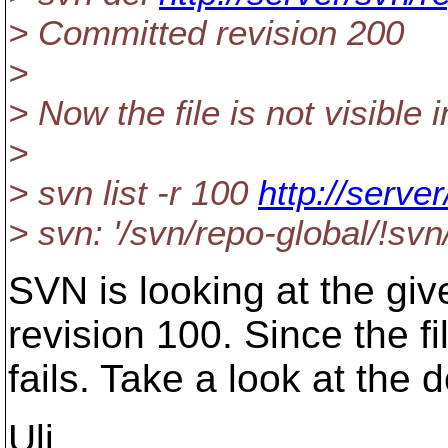
> Committed revision 200
>
> Now the file is not visible 
>
> svn list -r 100
http://server
> svn: '/svn/repo-global/!svn
SVN is looking at the g
revision 100. Since the fi
fails. Take a look at the 
Uli